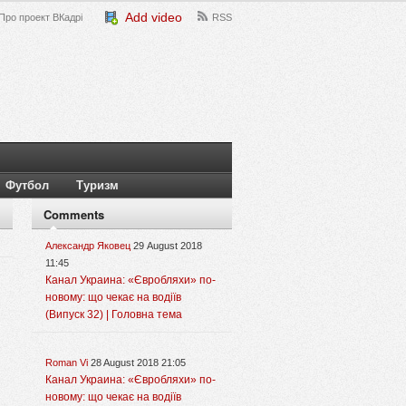
Add video
Про проект ВКадрі
RSS
Футбол
Туризм
Comments
Александр Яковец
29 August 2018
11:45
Канал Украина: «Євробляхи» по-
новому: що чекає на водіїв
(Випуск 32) | Головна тема
Roman Vi
28 August 2018 21:05
Канал Украина: «Євробляхи» по-
новому: що чекає на водіїв