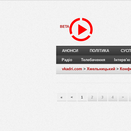
BETA
АНОНСИ
ПОЛІТИКА
СУСП
Радіо
Телебачення
Інтерв'ю
vkadri.com
>
Хмельницький
>
Конфе
«
<
1
2
3
4
>