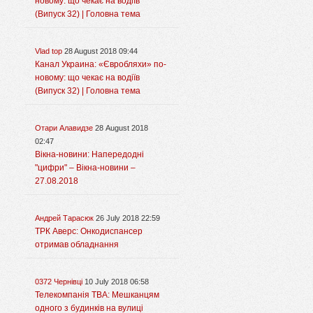
новому: що чекає на водіїв
(Випуск 32) | Головна тема
Vlad top
28 August 2018 09:44
Канал Украина: «Євробляхи» по-
новому: що чекає на водіїв
(Випуск 32) | Головна тема
Отари Алавидзе
28 August 2018
02:47
Вікна-новини: Напередодні
"цифри" – Вікна-новини –
27.08.2018
Андрей Тарасюк
26 July 2018 22:59
ТРК Аверс: Онкодиспансер
отримав обладнання
0372 Чернівці
10 July 2018 06:58
Телекомпанія ТВА: Мешканцям
одного з будинків на вулиці