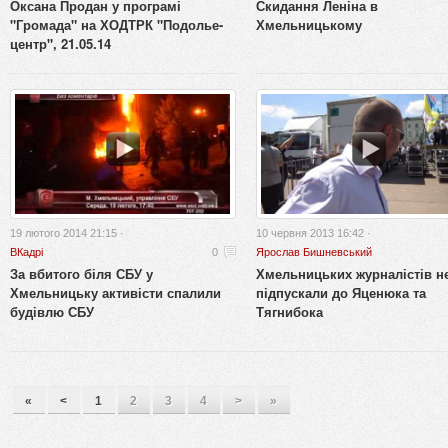
Оксана Продан у програмі
Скидання Леніна в
"Громада" на ХОДТРК "Подолье-
Хмельницькому
центр", 21.05.14
19 лютого 2014 21:15 ·
10 червня 2013 16:42 ·
ВКадрі
0
Ярослав Бишневський
За вбитого біля СБУ у
Хмельницьких журналістів н
Хмельницьку активісти спалили
підпускали до Яценюка та
будівлю СБУ
Тягнибока
«
<
1
2
3
4
>
»