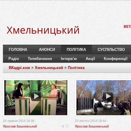
Хмельницький
BET
ГОЛОВНА
АНОНСИ
ПОЛІТИКА
СУСПІЛЬСТВО
Радіо
Телебачення
Інтерв'ю
Акції
Конференції
ВКадрі.ком
>
Хмельницький
>
Політика
24 травня 2014 16:38 ·
23 лютого 2014 18:44 ·
Ярослав Бишневський
0
Ярослав Бишневський