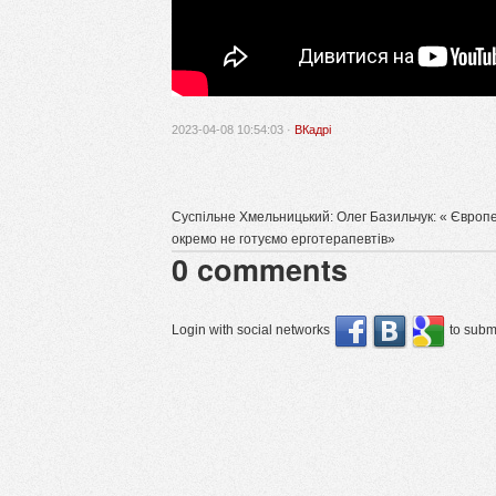
2023-04-08 10:54:03 ·
ВКадрі
Суспільне Хмельницький: Олег Базильчук: « Європе
окремо не готуємо ерготерапевтів»
0
comments
Login with social networks
to submi