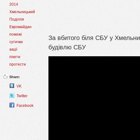
2014
Хмельницький
Поділля
Евромайдан
пожежі
За вбитого біля СБУ у Хмельни
сутички
будівлю СБУ
акції
пікети
протести
Share:
VK
Twitter
Facebook