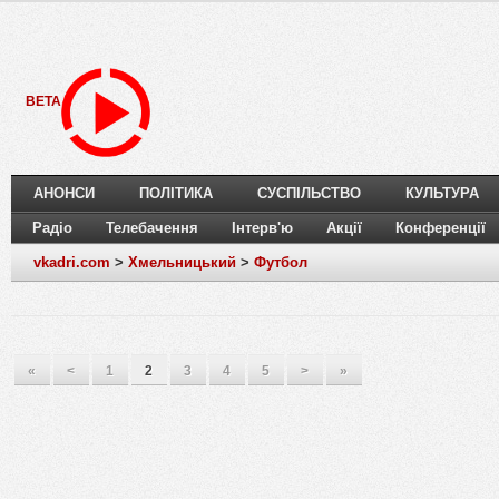
BETA
АНОНСИ
ПОЛІТИКА
СУСПІЛЬСТВО
КУЛЬТУРА
Радіо
Телебачення
Інтерв'ю
Акції
Конференції
vkadri.com
>
Хмельницький
>
Футбол
«
<
1
2
3
4
5
>
»