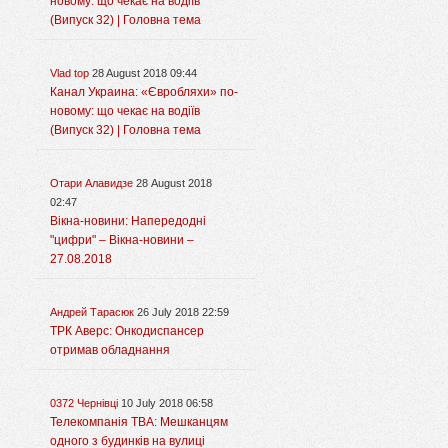
новому: що чекає на водіїв
(Випуск 32) | Головна тема
Vlad top
28 August 2018 09:44
Канал Украина: «Євробляхи» по-
новому: що чекає на водіїв
(Випуск 32) | Головна тема
Отари Алавидзе
28 August 2018
02:47
Вікна-новини: Напередодні
"цифри" – Вікна-новини –
27.08.2018
Андрей Тарасюк
26 July 2018 22:59
ТРК Аверс: Онкодиспансер
отримав обладнання
0372 Чернівці
10 July 2018 06:58
Телекомпанія ТВА: Мешканцям
одного з будинків на вулиці