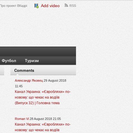
Add video
Про проект ВКадрі
RSS
Футбол
Туризм
Comments
Александр Яковец
29 August 2018
11:45
Канал Украина: «Євробляхи» по-
новому: що чекає на водіїв
(Випуск 32) | Головна тема
Roman Vi
28 August 2018 21:05
Канал Украина: «Євробляхи» по-
новому: що чекає на водіїв