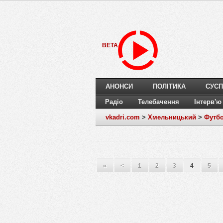
BETA
АНОНСИ
ПОЛІТИКА
СУСП
Радіо
Телебачення
Інтерв'ю
vkadri.com
>
Хмельницький
>
Футб
«
<
1
2
3
4
5